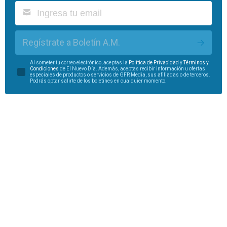
Regístrate a Boletín A.M.
Al someter tu correo electrónico, aceptas la
Política de Privacidad
y
Términos y
Condiciones
de El Nuevo Día. Además, aceptas recibir información u ofertas
especiales de productos o servicios de GFR Media, sus afiliadas o de terceros.
Podrás optar salirte de los boletines en cualquier momento.