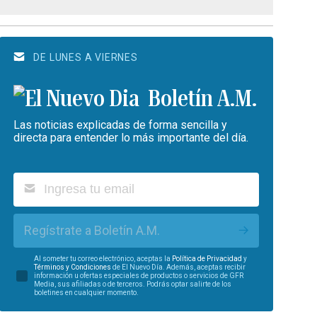
DE LUNES A VIERNES
Boletín A.M.
Las noticias explicadas de forma sencilla y
directa para entender lo más importante del día.
Regístrate a Boletín A.M.
Al someter tu correo electrónico, aceptas la
Política de Privacidad
y
Términos y Condiciones
de El Nuevo Día. Además, aceptas recibir
información u ofertas especiales de productos o servicios de GFR
Media, sus afiliadas o de terceros. Podrás optar salirte de los
boletines en cualquier momento.