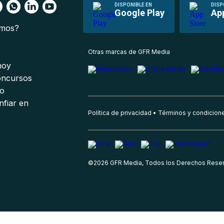
DISPONIBLE EN
DISP
Google Play
Ap
omos?
s
Otras marcas de GFR Media
 hoy
oncursos
io
nfiar en
Política de privacidad
Términos y condicion
©
2026
GFR Media, Todos los Derechos Rese