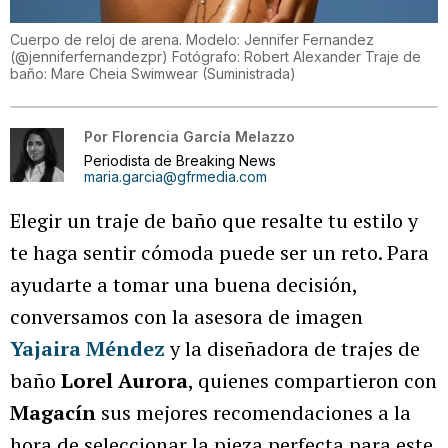
Cuerpo de reloj de arena. Modelo: Jennifer Fernandez
(@jenniferfernandezpr) Fotógrafo: Robert Alexander Traje de
baño: Mare Cheia Swimwear
(
Suministrada
)
Por
Florencia García Melazzo
Periodista de Breaking News
maria.garcia@gfrmedia.com
Elegir un traje de baño que resalte tu estilo y
te haga sentir cómoda puede ser un reto. Para
ayudarte a tomar una buena decisión,
conversamos con la asesora de imagen
Yajaira Méndez
y la diseñadora de trajes de
baño
Lorel Aurora
, quienes compartieron con
Magacín
sus mejores recomendaciones a la
hora de seleccionar la pieza perfecta para este