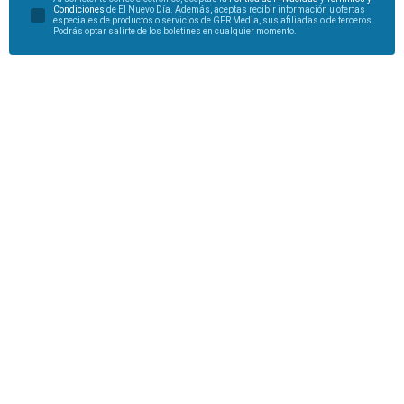
Condiciones
de El Nuevo Día. Además, aceptas recibir información u ofertas
especiales de productos o servicios de GFR Media, sus afiliadas o de terceros.
Podrás optar salirte de los boletines en cualquier momento.