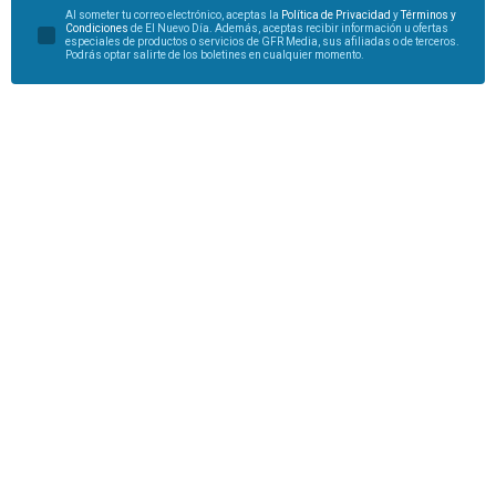
Al someter tu correo electrónico, aceptas la
Política de Privacidad
y
Términos y
Condiciones
de El Nuevo Día. Además, aceptas recibir información u ofertas
especiales de productos o servicios de GFR Media, sus afiliadas o de terceros.
Podrás optar salirte de los boletines en cualquier momento.