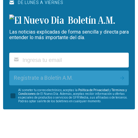
DE LUNES A VIERNES
Boletín A.M.
Las noticias explicadas de forma sencilla y directa para
entender lo más importante del día.
Regístrate a Boletín A.M.
Al someter tu correo electrónico, aceptas la
Política de Privacidad
y
Términos y
Condiciones
de El Nuevo Día. Además, aceptas recibir información u ofertas
especiales de productos o servicios de GFR Media, sus afiliadas o de terceros.
Podrás optar salirte de los boletines en cualquier momento.