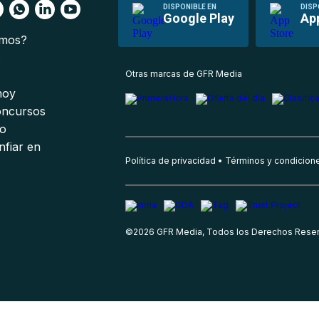
DISPONIBLE EN
DISP
Google Play
Ap
omos?
s
Otras marcas de GFR Media
 hoy
oncursos
io
nfiar en
Política de privacidad
Términos y condicion
©
2026
GFR Media, Todos los Derechos Rese