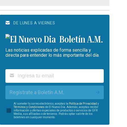
DE LUNES A VIERNES
Boletín A.M.
Las noticias explicadas de forma sencilla y
directa para entender lo más importante del día.
Regístrate a Boletín A.M.
Al someter tu correo electrónico, aceptas la
Política de Privacidad
y
Términos y Condiciones
de El Nuevo Día. Además, aceptas recibir
información u ofertas especiales de productos o servicios de GFR
Media, sus afiliadas o de terceros. Podrás optar salirte de los
boletines en cualquier momento.