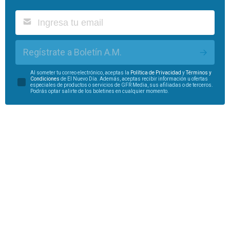
Regístrate a Boletín A.M.
Al someter tu correo electrónico, aceptas la
Política de Privacidad
y
Términos y
Condiciones
de El Nuevo Día. Además, aceptas recibir información u ofertas
especiales de productos o servicios de GFR Media, sus afiliadas o de terceros.
Podrás optar salirte de los boletines en cualquier momento.