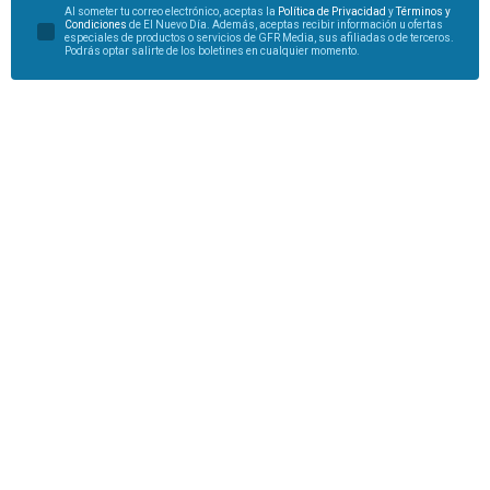
Al someter tu correo electrónico, aceptas la
Política de Privacidad
y
Términos y
Condiciones
de El Nuevo Día. Además, aceptas recibir información u ofertas
especiales de productos o servicios de GFR Media, sus afiliadas o de terceros.
Podrás optar salirte de los boletines en cualquier momento.