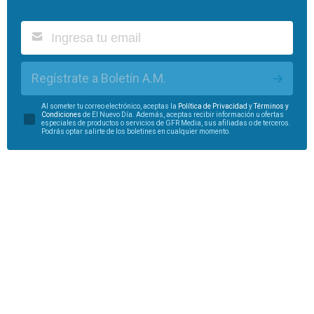
Regístrate a Boletín A.M.
Al someter tu correo electrónico, aceptas la
Política de Privacidad
y
Términos y
Condiciones
de El Nuevo Día. Además, aceptas recibir información u ofertas
especiales de productos o servicios de GFR Media, sus afiliadas o de terceros.
Podrás optar salirte de los boletines en cualquier momento.