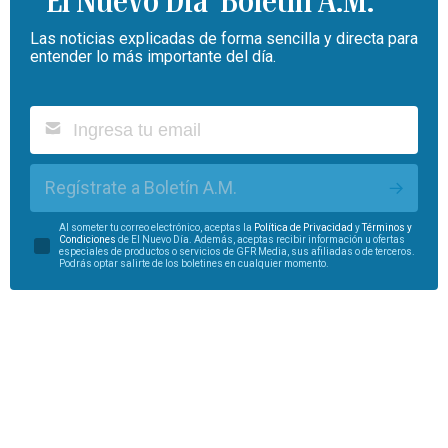
Boletín A.M.
Las noticias explicadas de forma sencilla y directa para
entender lo más importante del día.
Regístrate a Boletín A.M.
Al someter tu correo electrónico, aceptas la
Política de Privacidad
y
Términos y
Condiciones
de El Nuevo Día. Además, aceptas recibir información u ofertas
especiales de productos o servicios de GFR Media, sus afiliadas o de terceros.
Podrás optar salirte de los boletines en cualquier momento.