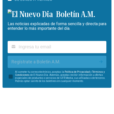
Boletín A.M.
Las noticias explicadas de forma sencilla y directa para
entender lo más importante del día.
Regístrate a Boletín A.M.
Al someter tu correo electrónico, aceptas la
Política de Privacidad
y
Términos y
Condiciones
de El Nuevo Día. Además, aceptas recibir información u ofertas
especiales de productos o servicios de GFR Media, sus afiliadas o de terceros.
Podrás optar salirte de los boletines en cualquier momento.