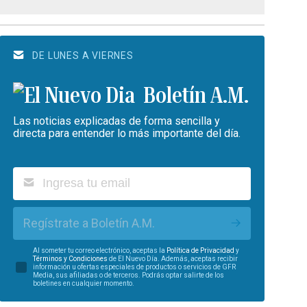
DE LUNES A VIERNES
Boletín A.M.
Las noticias explicadas de forma sencilla y
directa para entender lo más importante del día.
Regístrate a Boletín A.M.
Al someter tu correo electrónico, aceptas la
Política de Privacidad
y
Términos y Condiciones
de El Nuevo Día. Además, aceptas recibir
información u ofertas especiales de productos o servicios de GFR
Media, sus afiliadas o de terceros. Podrás optar salirte de los
boletines en cualquier momento.