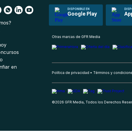
DISPONIBLE EN
DISP
Google Play
Ap
omos?
s
Otras marcas de GFR Media
 hoy
oncursos
io
nfiar en
Política de privacidad
Términos y condicion
©
2026
GFR Media, Todos los Derechos Rese