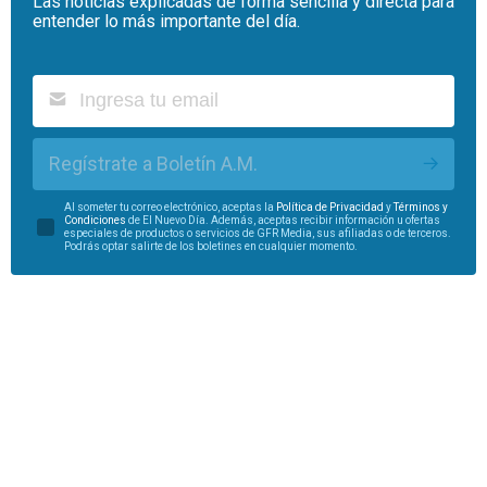
Las noticias explicadas de forma sencilla y directa para
entender lo más importante del día.
Regístrate a Boletín A.M.
Al someter tu correo electrónico, aceptas la
Política de Privacidad
y
Términos y
Condiciones
de El Nuevo Día. Además, aceptas recibir información u ofertas
especiales de productos o servicios de GFR Media, sus afiliadas o de terceros.
Podrás optar salirte de los boletines en cualquier momento.