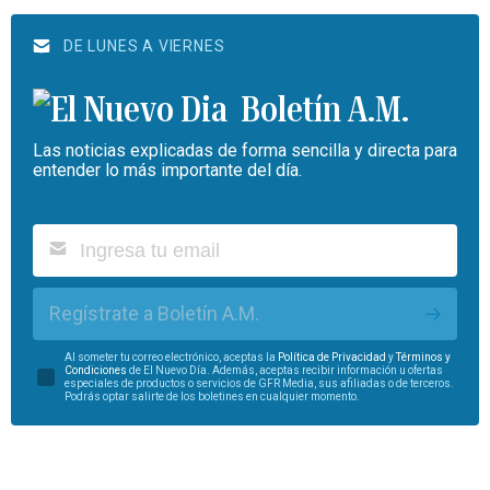
DE LUNES A VIERNES
Boletín A.M.
Las noticias explicadas de forma sencilla y directa para
entender lo más importante del día.
Regístrate a Boletín A.M.
Al someter tu correo electrónico, aceptas la
Política de Privacidad
y
Términos y
Condiciones
de El Nuevo Día. Además, aceptas recibir información u ofertas
especiales de productos o servicios de GFR Media, sus afiliadas o de terceros.
Podrás optar salirte de los boletines en cualquier momento.