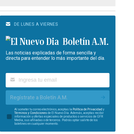
DE LUNES A VIERNES
Boletín A.M.
Las noticias explicadas de forma sencilla y
directa para entender lo más importante del día.
Regístrate a Boletín A.M.
Al someter tu correo electrónico, aceptas la
Política de Privacidad
y
Términos y Condiciones
de El Nuevo Día. Además, aceptas recibir
información u ofertas especiales de productos o servicios de GFR
Media, sus afiliadas o de terceros. Podrás optar salirte de los
boletines en cualquier momento.