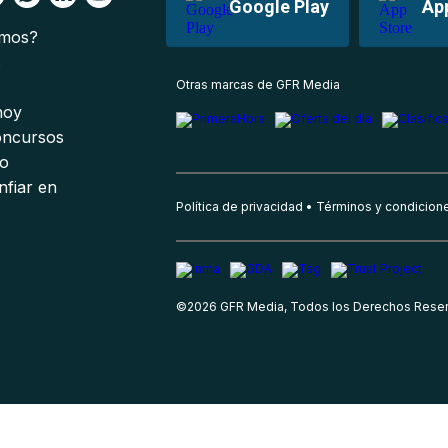
Google Play
Ap
omos?
s
Otras marcas de GFR Media
 hoy
oncursos
io
nfiar en
Política de privacidad
Términos y condicion
©
2026
GFR Media, Todos los Derechos Rese