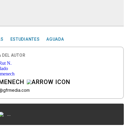
AS
ESTUDIANTES
AGUADA
 DEL AUTOR
OMENECH
do@gfrmedia.com
...