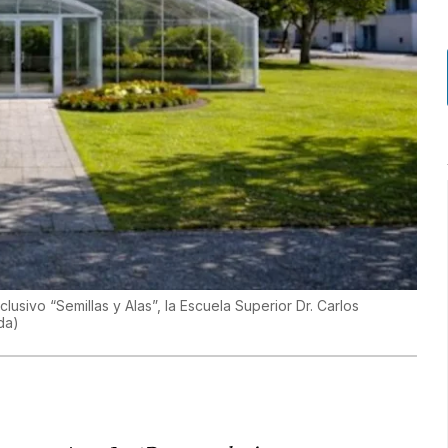
usivo “Semillas y Alas”, la Escuela Superior Dr. Carlos
da
)