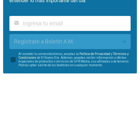
entender lo más importante del día.
Regístrate a Boletín A.M.
Al someter tu correo electrónico, aceptas la
Política de Privacidad
y
Términos y
Condiciones
de El Nuevo Día. Además, aceptas recibir información u ofertas
especiales de productos o servicios de GFR Media, sus afiliadas o de terceros.
Podrás optar salirte de los boletines en cualquier momento.