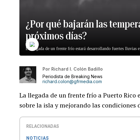
¿Por qué bajarán las tempera
próximos días?
La llegada de un frente frío estará desarrollando fuertes lluvias 
Por
Richard I. Colón Badillo
Periodista de Breaking News
richard.colon@gfrmedia.com
La llegada de un frente frío a Puerto Rico
sobre la isla y mejorando las condiciones 
RELACIONADAS
NOTICIAS