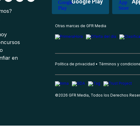
Google Play
Ap
omos?
s
Otras marcas de GFR Media
 hoy
oncursos
io
nfiar en
Política de privacidad
Términos y condicion
©
2026
GFR Media, Todos los Derechos Rese