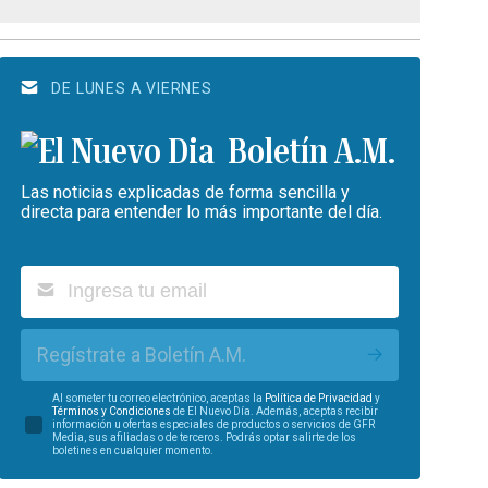
DE LUNES A VIERNES
Boletín A.M.
Las noticias explicadas de forma sencilla y
directa para entender lo más importante del día.
Regístrate a Boletín A.M.
Al someter tu correo electrónico, aceptas la
Política de Privacidad
y
Términos y Condiciones
de El Nuevo Día. Además, aceptas recibir
información u ofertas especiales de productos o servicios de GFR
Media, sus afiliadas o de terceros. Podrás optar salirte de los
boletines en cualquier momento.