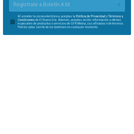
Regístrate a Boletín A.M.
Al someter tu correo electrónico, aceptas la
Política de Privacidad
y
Términos y
Condiciones
de El Nuevo Día. Además, aceptas recibir información u ofertas
especiales de productos o servicios de GFR Media, sus afiliadas o de terceros.
Podrás optar salirte de los boletines en cualquier momento.