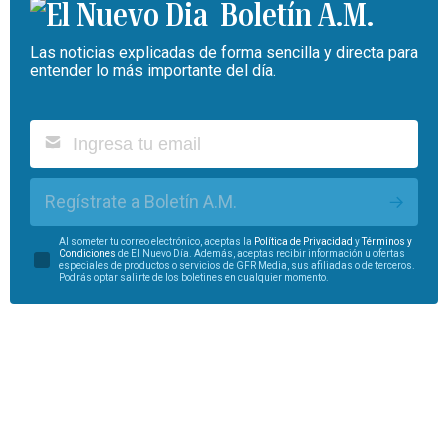
Boletín A.M.
Las noticias explicadas de forma sencilla y directa para
entender lo más importante del día.
Regístrate a Boletín A.M.
Al someter tu correo electrónico, aceptas la
Política de Privacidad
y
Términos y
Condiciones
de El Nuevo Día. Además, aceptas recibir información u ofertas
especiales de productos o servicios de GFR Media, sus afiliadas o de terceros.
Podrás optar salirte de los boletines en cualquier momento.