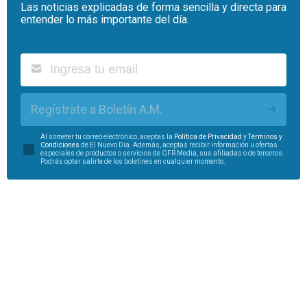
Las noticias explicadas de forma sencilla y directa para
entender lo más importante del día.
Regístrate a Boletín A.M.
Al someter tu correo electrónico, aceptas la
Política de Privacidad
y
Términos y
Condiciones
de El Nuevo Día. Además, aceptas recibir información u ofertas
especiales de productos o servicios de GFR Media, sus afiliadas o de terceros.
Podrás optar salirte de los boletines en cualquier momento.