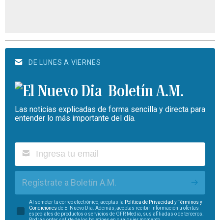
DE LUNES A VIERNES
Boletín A.M.
Las noticias explicadas de forma sencilla y directa para
entender lo más importante del día.
Regístrate a Boletín A.M.
Al someter tu correo electrónico, aceptas la
Política de Privacidad
y
Términos y
Condiciones
de El Nuevo Día. Además, aceptas recibir información u ofertas
especiales de productos o servicios de GFR Media, sus afiliadas o de terceros.
Podrás optar salirte de los boletines en cualquier momento.