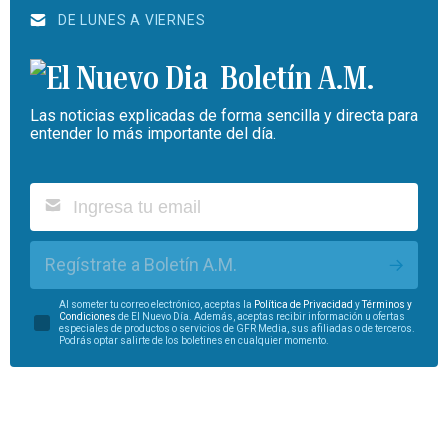
DE LUNES A VIERNES
Boletín A.M.
Las noticias explicadas de forma sencilla y directa para
entender lo más importante del día.
Regístrate a Boletín A.M.
Al someter tu correo electrónico, aceptas la
Política de Privacidad
y
Términos y
Condiciones
de El Nuevo Día. Además, aceptas recibir información u ofertas
especiales de productos o servicios de GFR Media, sus afiliadas o de terceros.
Podrás optar salirte de los boletines en cualquier momento.