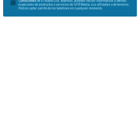
Condiciones
de El Nuevo Día. Además, aceptas recibir información u ofertas
especiales de productos o servicios de GFR Media, sus afiliadas o de terceros.
Podrás optar salirte de los boletines en cualquier momento.