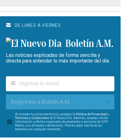
DE LUNES A VIERNES
Boletín A.M.
Las noticias explicadas de forma sencilla y
directa para entender lo más importante del día.
Regístrate a Boletín A.M.
Al someter tu correo electrónico, aceptas la
Política de Privacidad
y
Términos y Condiciones
de El Nuevo Día. Además, aceptas recibir
información u ofertas especiales de productos o servicios de GFR
Media, sus afiliadas o de terceros. Podrás optar salirte de los
boletines en cualquier momento.