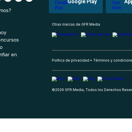
Google Play
Ap
omos?
s
Otras marcas de GFR Media
 hoy
oncursos
io
nfiar en
Política de privacidad
Términos y condicion
©
2026
GFR Media, Todos los Derechos Rese