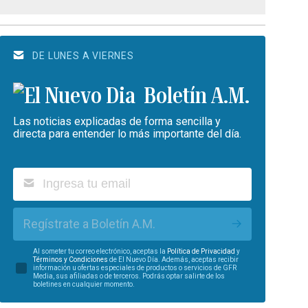
DE LUNES A VIERNES
Boletín A.M.
Las noticias explicadas de forma sencilla y
directa para entender lo más importante del día.
Regístrate a Boletín A.M.
Al someter tu correo electrónico, aceptas la
Política de Privacidad
y
Términos y Condiciones
de El Nuevo Día. Además, aceptas recibir
información u ofertas especiales de productos o servicios de GFR
Media, sus afiliadas o de terceros. Podrás optar salirte de los
boletines en cualquier momento.