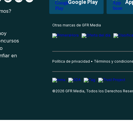
Google Play
Ap
omos?
s
Otras marcas de GFR Media
 hoy
oncursos
io
nfiar en
Política de privacidad
Términos y condicion
©
2026
GFR Media, Todos los Derechos Rese