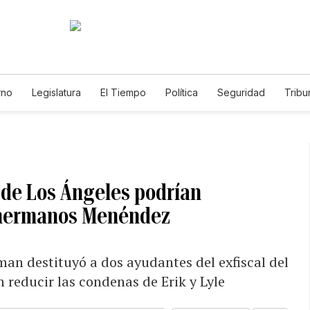
rno
Legislatura
El Tiempo
Política
Seguridad
Tribu
Educador
Caso Gabriela Nicole
l de Los Ángeles podrían
s hermanos Menéndez
n destituyó a dos ayudantes del exfiscal del
 reducir las condenas de Erik y Lyle