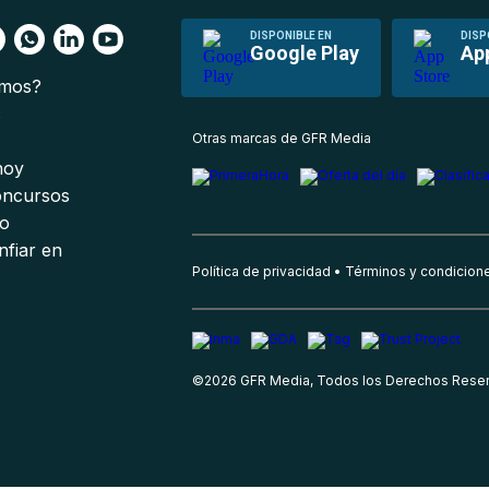
DISPONIBLE EN
DISP
Google Play
Ap
omos?
s
Otras marcas de GFR Media
 hoy
oncursos
io
nfiar en
Política de privacidad
Términos y condicion
©
2026
GFR Media, Todos los Derechos Rese