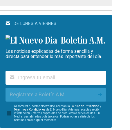
DE LUNES A VIERNES
Boletín A.M.
Las noticias explicadas de forma sencilla y
directa para entender lo más importante del día.
Regístrate a Boletín A.M.
Al someter tu correo electrónico, aceptas la
Política de Privacidad
y
Términos y Condiciones
de El Nuevo Día. Además, aceptas recibir
información u ofertas especiales de productos o servicios de GFR
Media, sus afiliadas o de terceros. Podrás optar salirte de los
boletines en cualquier momento.