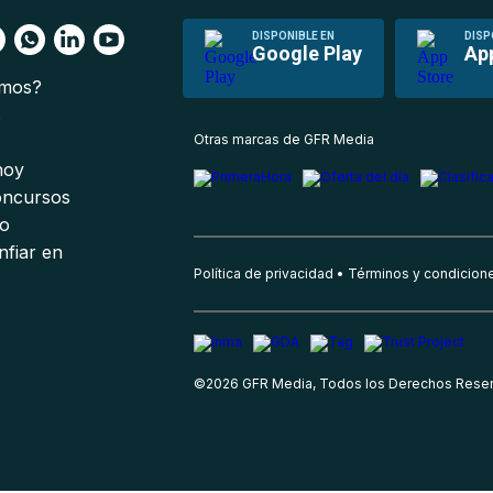
DISPONIBLE EN
DISP
Google Play
Ap
omos?
s
Otras marcas de GFR Media
 hoy
oncursos
io
nfiar en
Política de privacidad
Términos y condicion
©
2026
GFR Media, Todos los Derechos Rese