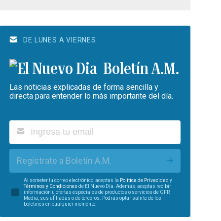
DE LUNES A VIERNES
Boletín A.M.
Las noticias explicadas de forma sencilla y
directa para entender lo más importante del día.
Regístrate a Boletín A.M.
Al someter tu correo electrónico, aceptas la
Política de Privacidad
y
Términos y Condiciones
de El Nuevo Día. Además, aceptas recibir
información u ofertas especiales de productos o servicios de GFR
Media, sus afiliadas o de terceros. Podrás optar salirte de los
boletines en cualquier momento.