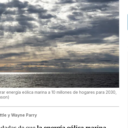
rar energía eólica marina a 10 millones de hogares para 2030,
inson
)
ttle y Wayne Parry
ndadas de que
la energía eólica marina