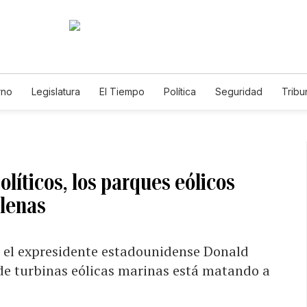
rno
Legislatura
El Tiempo
Política
Seguridad
Tribu
Educador
Caso Gabriela Nicole
olíticos, los parques eólicos
llenas
 el expresidente estadounidense Donald
e turbinas eólicas marinas está matando a