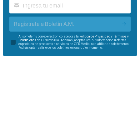
Regístrate a Boletín A.M.
Al someter tu correo electrónico, aceptas la
Política de Privacidad
y
Términos y
Condiciones
de El Nuevo Día. Además, aceptas recibir información u ofertas
especiales de productos o servicios de GFR Media, sus afiliadas o de terceros.
Podrás optar salirte de los boletines en cualquier momento.