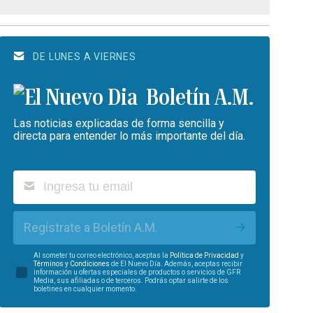
DE LUNES A VIERNES
Boletín A.M.
Las noticias explicadas de forma sencilla y
directa para entender lo más importante del día.
Regístrate a Boletín A.M.
Al someter tu correo electrónico, aceptas la
Política de Privacidad
y
Términos y Condiciones
de El Nuevo Día. Además, aceptas recibir
información u ofertas especiales de productos o servicios de GFR
Media, sus afiliadas o de terceros. Podrás optar salirte de los
boletines en cualquier momento.