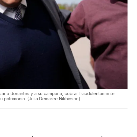
ar a donantes y a su campaña, cobrar fraudulentamente
u patrimonio.
(
Julia Demaree Nikhinson
)