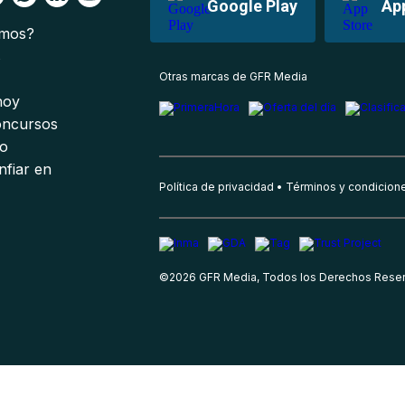
Google Play
Ap
omos?
s
Otras marcas de GFR Media
 hoy
oncursos
io
nfiar en
Política de privacidad
Términos y condicion
©
2026
GFR Media, Todos los Derechos Rese