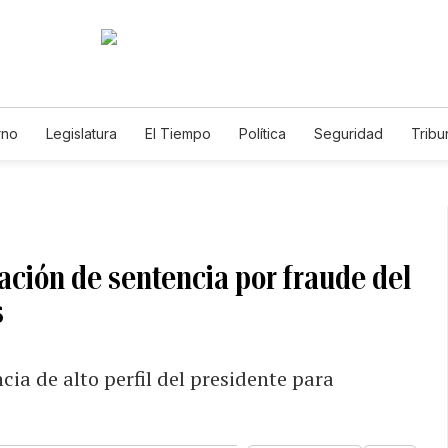
rno
Legislatura
El Tiempo
Política
Seguridad
Tribu
Educador
Caso Gabriela Nicole
ión de sentencia por fraude del
s
cia de alto perfil del presidente para