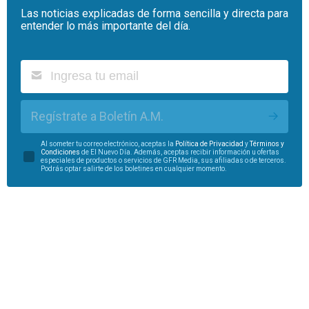
Las noticias explicadas de forma sencilla y directa para
entender lo más importante del día.
Regístrate a Boletín A.M.
Al someter tu correo electrónico, aceptas la
Política de Privacidad
y
Términos y
Condiciones
de El Nuevo Día. Además, aceptas recibir información u ofertas
especiales de productos o servicios de GFR Media, sus afiliadas o de terceros.
Podrás optar salirte de los boletines en cualquier momento.