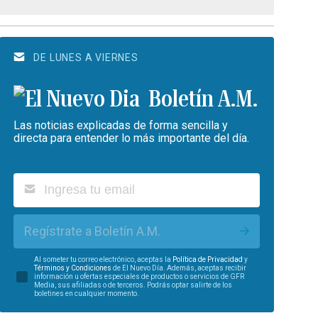
DE LUNES A VIERNES
Boletín A.M.
Las noticias explicadas de forma sencilla y
directa para entender lo más importante del día.
Regístrate a Boletín A.M.
Al someter tu correo electrónico, aceptas la
Política de Privacidad
y
Términos y Condiciones
de El Nuevo Día. Además, aceptas recibir
información u ofertas especiales de productos o servicios de GFR
Media, sus afiliadas o de terceros. Podrás optar salirte de los
boletines en cualquier momento.