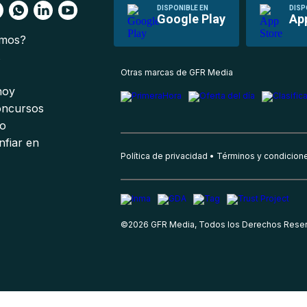
DISPONIBLE EN
DISP
Google Play
Ap
omos?
s
Otras marcas de GFR Media
 hoy
oncursos
io
nfiar en
Política de privacidad
Términos y condicion
©
2026
GFR Media, Todos los Derechos Rese