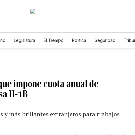
rno
Legislatura
El Tiempo
Política
Seguridad
Tribu
Educador
Caso Gabriela Nicole
que impone cuota anual de
isa H-1B
s y más brillantes extranjeros para trabajos