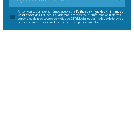
Al someter tu correo electrónico, aceptas la
Política de Privacidad
y
Términos y
Condiciones
de El Nuevo Día. Además, aceptas recibir información u ofertas
especiales de productos o servicios de GFR Media, sus afiliadas o de terceros.
Podrás optar salirte de los boletines en cualquier momento.