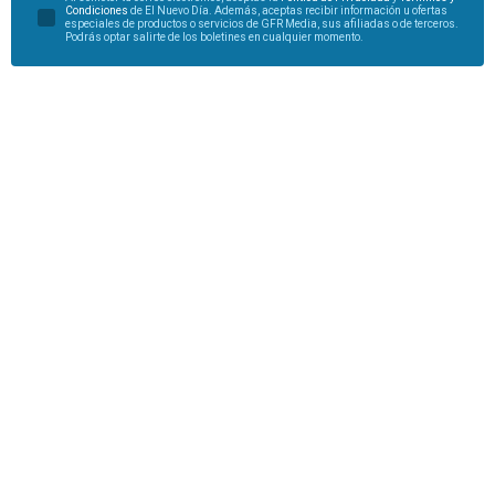
Condiciones
de El Nuevo Día. Además, aceptas recibir información u ofertas
especiales de productos o servicios de GFR Media, sus afiliadas o de terceros.
Podrás optar salirte de los boletines en cualquier momento.