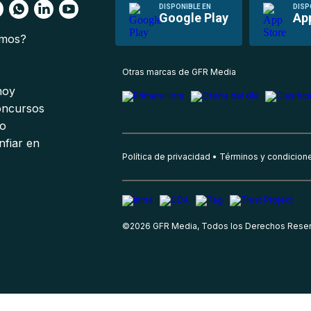
DISPONIBLE EN
DISP
Google Play
Ap
omos?
s
Otras marcas de GFR Media
 hoy
oncursos
io
nfiar en
Política de privacidad
Términos y condicion
©
2026
GFR Media, Todos los Derechos Rese