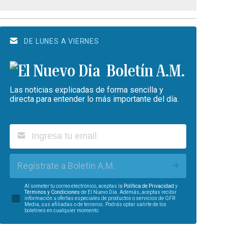
DE LUNES A VIERNES
Boletín A.M.
Las noticias explicadas de forma sencilla y
directa para entender lo más importante del día.
Regístrate a Boletín A.M.
Al someter tu correo electrónico, aceptas la
Política de Privacidad
y
Términos y Condiciones
de El Nuevo Día. Además, aceptas recibir
información u ofertas especiales de productos o servicios de GFR
Media, sus afiliadas o de terceros. Podrás optar salirte de los
boletines en cualquier momento.