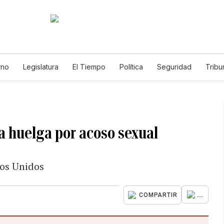
rno
Legislatura
El Tiempo
Política
Seguridad
Tribu
Educador
Caso Gabriela Nicole
a huelga por acoso sexual
dos Unidos
...
COMPARTIR