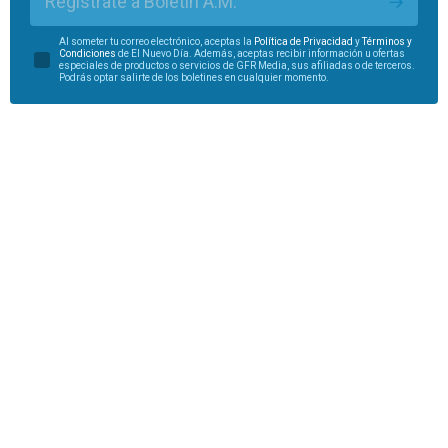
Regístrate a Boletín A.M.
Al someter tu correo electrónico, aceptas la
Política de Privacidad
y
Términos y
Condiciones
de El Nuevo Día. Además, aceptas recibir información u ofertas
especiales de productos o servicios de GFR Media, sus afiliadas o de terceros.
Podrás optar salirte de los boletines en cualquier momento.