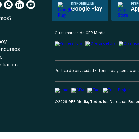
DISPONIBLE EN
DISP
Google Play
Ap
omos?
s
Otras marcas de GFR Media
 hoy
oncursos
io
nfiar en
Política de privacidad
Términos y condicion
©
2026
GFR Media, Todos los Derechos Rese