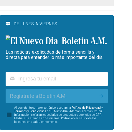
DE LUNES A VIERNES
Boletín A.M.
Las noticias explicadas de forma sencilla y
directa para entender lo más importante del día.
Regístrate a Boletín A.M.
Al someter tu correo electrónico, aceptas la
Política de Privacidad
y
Términos y Condiciones
de El Nuevo Día. Además, aceptas recibir
información u ofertas especiales de productos o servicios de GFR
Media, sus afiliadas o de terceros. Podrás optar salirte de los
boletines en cualquier momento.