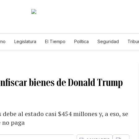
rno
Legislatura
El Tiempo
Política
Seguridad
Tribu
Educador
Caso Gabriela Nicole
onfiscar bienes de Donald Trump
 debe al estado casi $454 millones y, a eso, se
e no paga