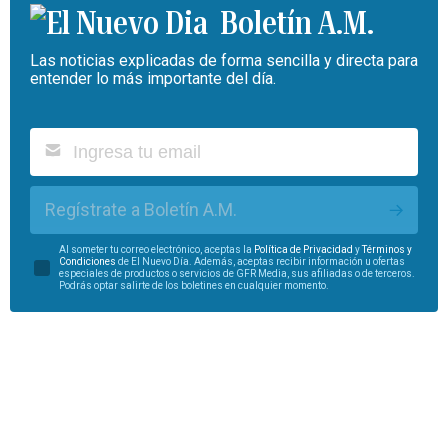
Boletín A.M.
Las noticias explicadas de forma sencilla y directa para
entender lo más importante del día.
Regístrate a Boletín A.M.
Al someter tu correo electrónico, aceptas la
Política de Privacidad
y
Términos y
Condiciones
de El Nuevo Día. Además, aceptas recibir información u ofertas
especiales de productos o servicios de GFR Media, sus afiliadas o de terceros.
Podrás optar salirte de los boletines en cualquier momento.