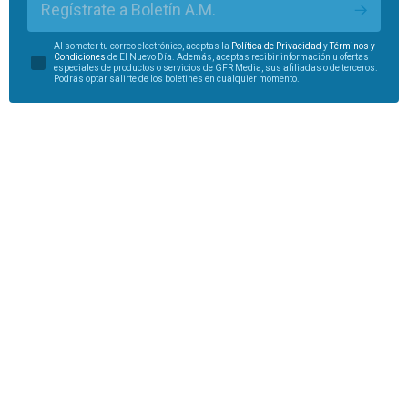
Regístrate a Boletín A.M.
Al someter tu correo electrónico, aceptas la
Política de Privacidad
y
Términos y
Condiciones
de El Nuevo Día. Además, aceptas recibir información u ofertas
especiales de productos o servicios de GFR Media, sus afiliadas o de terceros.
Podrás optar salirte de los boletines en cualquier momento.