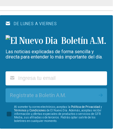
DE LUNES A VIERNES
Boletín A.M.
Las noticias explicadas de forma sencilla y
directa para entender lo más importante del día.
Regístrate a Boletín A.M.
Al someter tu correo electrónico, aceptas la
Política de Privacidad
y
Términos y Condiciones
de El Nuevo Día. Además, aceptas recibir
información u ofertas especiales de productos o servicios de GFR
Media, sus afiliadas o de terceros. Podrás optar salirte de los
boletines en cualquier momento.