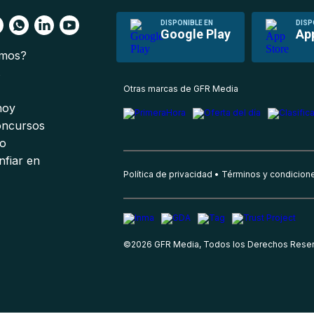
DISPONIBLE EN
DISP
Google Play
Ap
omos?
s
Otras marcas de GFR Media
 hoy
oncursos
io
nfiar en
Política de privacidad
Términos y condicion
©
2026
GFR Media, Todos los Derechos Rese