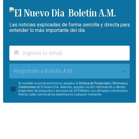
Boletín A.M.
Las noticias explicadas de forma sencilla y directa para
entender lo más importante del día.
Regístrate a Boletín A.M.
Al someter tu correo electrónico, aceptas la
Política de Privacidad
y
Términos y
Condiciones
de El Nuevo Día. Además, aceptas recibir información u ofertas
especiales de productos o servicios de GFR Media, sus afiliadas o de terceros.
Podrás optar salirte de los boletines en cualquier momento.