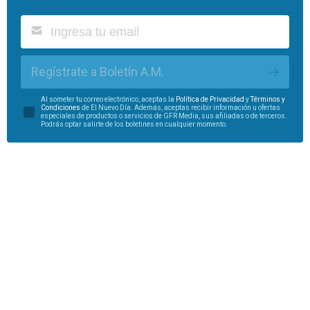
Regístrate a Boletín A.M.
Al someter tu correo electrónico, aceptas la
Política de Privacidad
y
Términos y
Condiciones
de El Nuevo Día. Además, aceptas recibir información u ofertas
especiales de productos o servicios de GFR Media, sus afiliadas o de terceros.
Podrás optar salirte de los boletines en cualquier momento.