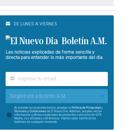
DE LUNES A VIERNES
Boletín A.M.
Las noticias explicadas de forma sencilla y
directa para entender lo más importante del día.
Regístrate a Boletín A.M.
Al someter tu correo electrónico, aceptas la
Política de Privacidad
y
Términos y Condiciones
de El Nuevo Día. Además, aceptas recibir
información u ofertas especiales de productos o servicios de GFR
Media, sus afiliadas o de terceros. Podrás optar salirte de los
boletines en cualquier momento.