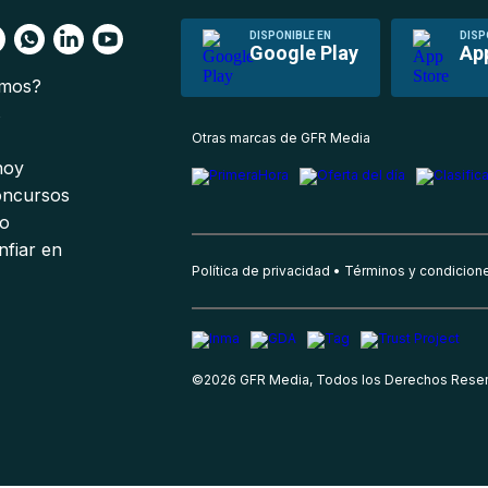
DISPONIBLE EN
DISP
Google Play
Ap
omos?
s
Otras marcas de GFR Media
 hoy
oncursos
io
nfiar en
Política de privacidad
Términos y condicion
©
2026
GFR Media, Todos los Derechos Rese