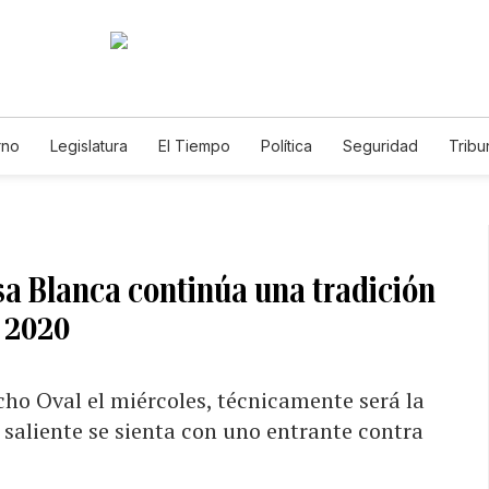
rno
Legislatura
El Tiempo
Política
Seguridad
Tribu
Educador
Caso Gabriela Nicole
asa Blanca continúa una tradición
 2020
ho Oval el miércoles, técnicamente será la
saliente se sienta con uno entrante contra