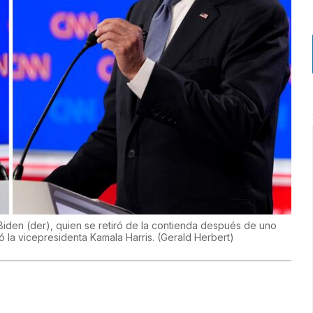
 Biden (der), quien se retiró de la contienda después de uno
 la vicepresidenta Kamala Harris.
(
Gerald Herbert
)