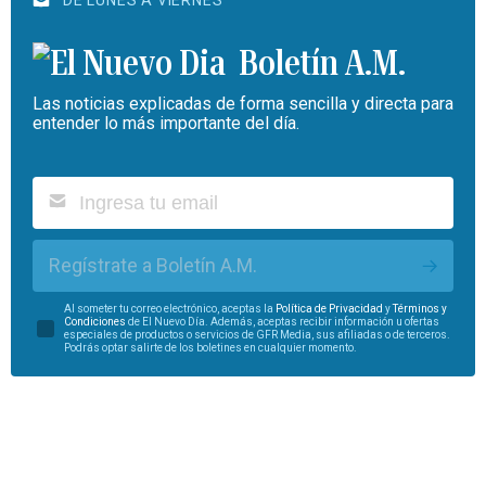
DE LUNES A VIERNES
Boletín A.M.
Las noticias explicadas de forma sencilla y directa para
entender lo más importante del día.
Regístrate a Boletín A.M.
Al someter tu correo electrónico, aceptas la
Política de Privacidad
y
Términos y
Condiciones
de El Nuevo Día. Además, aceptas recibir información u ofertas
especiales de productos o servicios de GFR Media, sus afiliadas o de terceros.
Podrás optar salirte de los boletines en cualquier momento.