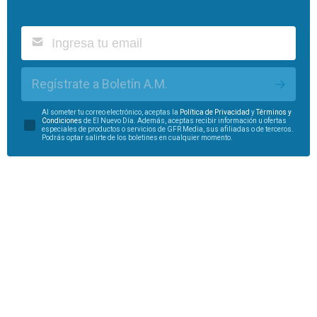
Regístrate a Boletín A.M.
Al someter tu correo electrónico, aceptas la
Política de Privacidad
y
Términos y
Condiciones
de El Nuevo Día. Además, aceptas recibir información u ofertas
especiales de productos o servicios de GFR Media, sus afiliadas o de terceros.
Podrás optar salirte de los boletines en cualquier momento.