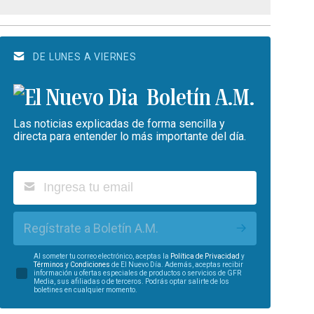
DE LUNES A VIERNES
Boletín A.M.
Las noticias explicadas de forma sencilla y
directa para entender lo más importante del día.
Regístrate a Boletín A.M.
Al someter tu correo electrónico, aceptas la
Política de Privacidad
y
Términos y Condiciones
de El Nuevo Día. Además, aceptas recibir
información u ofertas especiales de productos o servicios de GFR
Media, sus afiliadas o de terceros. Podrás optar salirte de los
boletines en cualquier momento.