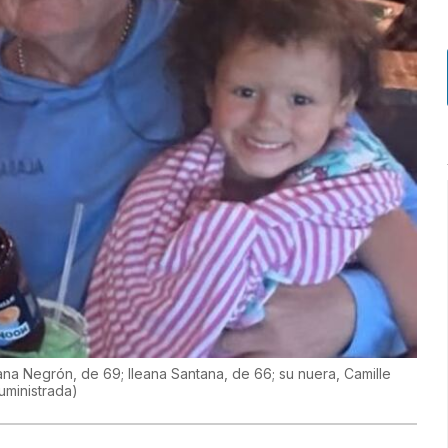
a Negrón, de 69; Ileana Santana, de 66; su nuera, Camille
uministrada
)