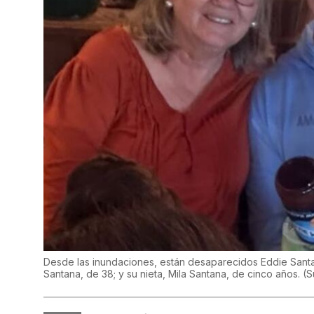
Desde las inundaciones, están desaparecidos Eddie Santan
Santana, de 38; y su nieta, Mila Santana, de cinco años.
(
S