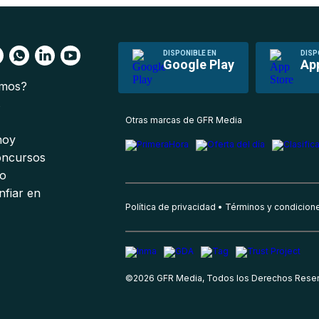
DISPONIBLE EN
DISP
Google Play
Ap
omos?
s
Otras marcas de GFR Media
 hoy
oncursos
io
nfiar en
Política de privacidad
Términos y condicion
©
2026
GFR Media, Todos los Derechos Rese