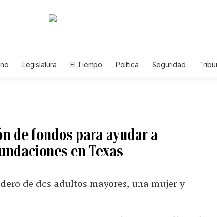
rno
Legislatura
El Tiempo
Política
Seguridad
Tribu
Educador
Caso Gabriela Nicole
n de fondos para ayudar a
nundaciones en Texas
adero de dos adultos mayores, una mujer y