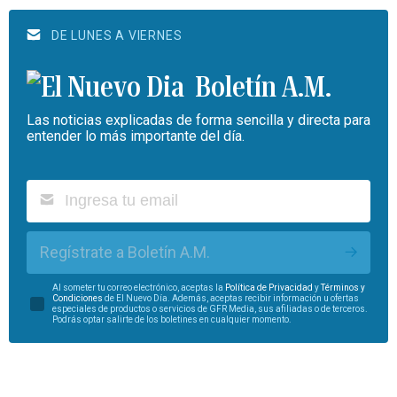
DE LUNES A VIERNES
Boletín A.M.
Las noticias explicadas de forma sencilla y directa para
entender lo más importante del día.
Regístrate a Boletín A.M.
Al someter tu correo electrónico, aceptas la
Política de Privacidad
y
Términos y
Condiciones
de El Nuevo Día. Además, aceptas recibir información u ofertas
especiales de productos o servicios de GFR Media, sus afiliadas o de terceros.
Podrás optar salirte de los boletines en cualquier momento.