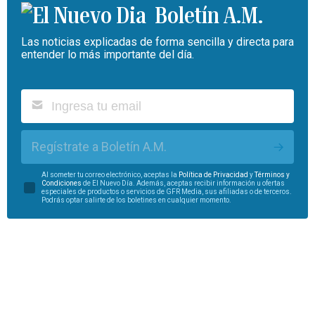
Boletín A.M.
Las noticias explicadas de forma sencilla y directa para
entender lo más importante del día.
Regístrate a Boletín A.M.
Al someter tu correo electrónico, aceptas la
Política de Privacidad
y
Términos y
Condiciones
de El Nuevo Día. Además, aceptas recibir información u ofertas
especiales de productos o servicios de GFR Media, sus afiliadas o de terceros.
Podrás optar salirte de los boletines en cualquier momento.