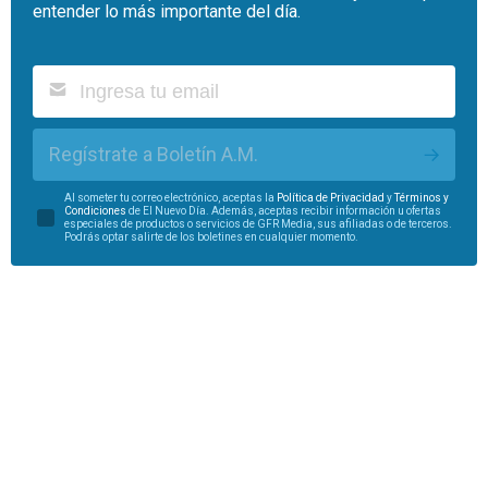
entender lo más importante del día.
Regístrate a Boletín A.M.
Al someter tu correo electrónico, aceptas la
Política de Privacidad
y
Términos y
Condiciones
de El Nuevo Día. Además, aceptas recibir información u ofertas
especiales de productos o servicios de GFR Media, sus afiliadas o de terceros.
Podrás optar salirte de los boletines en cualquier momento.