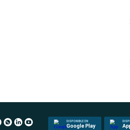
DISPONIBLE EN
DISP
Google Play
Ap