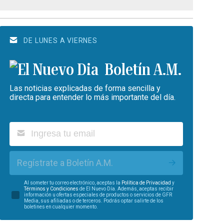
DE LUNES A VIERNES
Boletín A.M.
Las noticias explicadas de forma sencilla y
directa para entender lo más importante del día.
Regístrate a Boletín A.M.
Al someter tu correo electrónico, aceptas la
Política de Privacidad
y
Términos y Condiciones
de El Nuevo Día. Además, aceptas recibir
información u ofertas especiales de productos o servicios de GFR
Media, sus afiliadas o de terceros. Podrás optar salirte de los
boletines en cualquier momento.