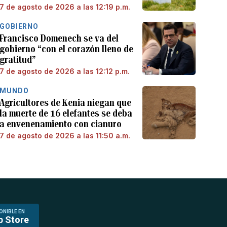
7 de agosto de 2026 a las 12:19 p.m.
GOBIERNO
Francisco Domenech se va del
gobierno “con el corazón lleno de
gratitud”
7 de agosto de 2026 a las 12:12 p.m.
MUNDO
Agricultores de Kenia niegan que
la muerte de 16 elefantes se deba
a envenenamiento con cianuro
7 de agosto de 2026 a las 11:50 a.m.
ONIBLE EN
p Store