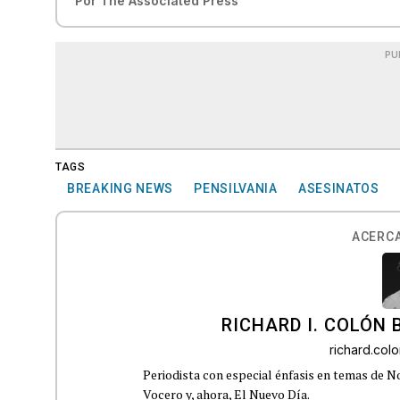
Por
The Associated Press
PU
TAGS
BREAKING NEWS
PENSILVANIA
ASESINATOS
ACERCA
RICHARD I. COLÓN 
richard.co
Periodista con especial énfasis en temas de No
Vocero y, ahora, El Nuevo Día.