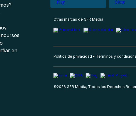
omos?
s
Otras marcas de GFR Media
 hoy
oncursos
io
nfiar en
Política de privacidad
Términos y condicion
©
2026
GFR Media, Todos los Derechos Rese